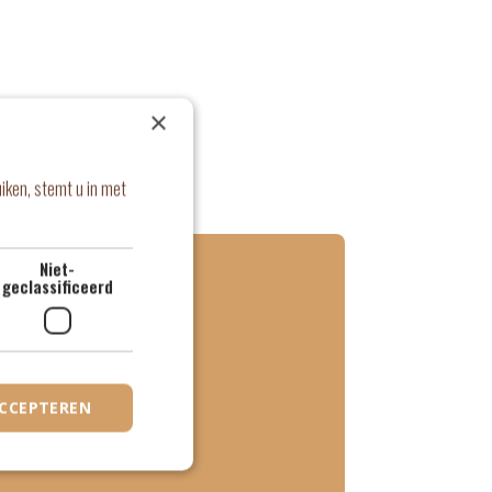
×
iken, stemt u in met
Niet-
geclassificeerd
over
ACCEPTEREN
asiel?