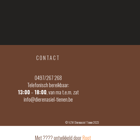
CONTACT
0497/267 268
Telefonisch bereikbaar:
13:00
–
18:00
, van ma t.e.m. zat
info@dierenasiel-tienen.be
© VZW Dierenasiel Tienen 2023
Met ???? ontwikkeld door
Root