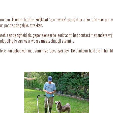
dierenasiel. Ik neem hoofdzakelijk het ‘groenwerk’ op mij door zeker één keer pe
 pootjes dagelijks strekken.
inzet: een bezigheid als gepensioneerde leerkracht, het contact met andere vrijw
spiegeling is van waar we als maatschappij staan), …
nd die je kan opbouwen met sommige ‘opvangertjes’. De dankbaarheid die in hun bl