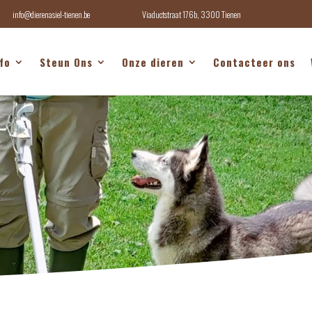
info@dierenasiel-tienen.be
Viaductstraat 176b, 3300 Tienen
fo
Steun Ons
Onze dieren
Contacteer ons