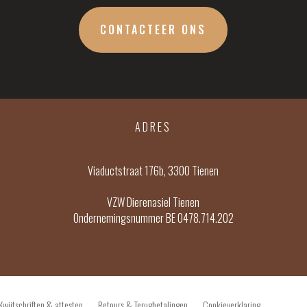
CONTACTEER ONS
ADRES
Viaductstraat 176b, 3300 Tienen
VZW Dierenasiel Tienen
Ondernemingsnummer BE 0478.714.202
Kwijtschriften & attesten
Retours & Terugbetalingen
Cookieverklaring