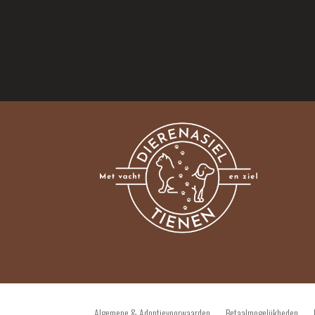
Algemene & Adoptievoorwaarden
Betaalmogelijkheden