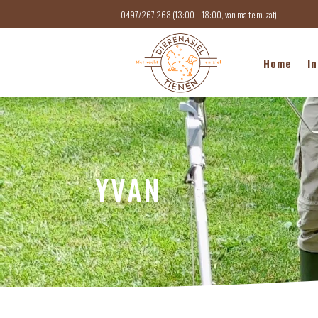
0497/267 268 (13:00 – 18:00, van ma t.e.m. zat)
Home
In
YVAN