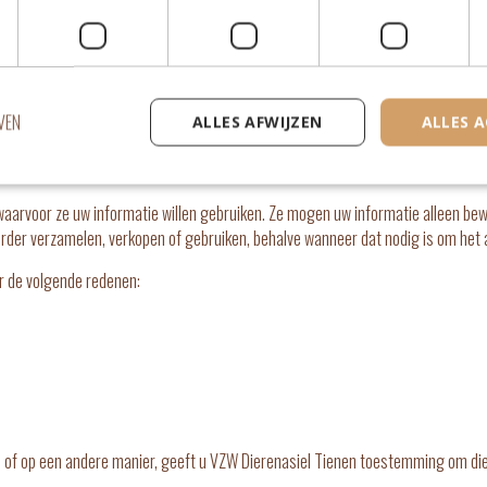
nde situaties:
elk doel dan ook met uw uitdrukkelijke toestemming.
ansluiting, onderhandeling, fusie, verkoop van bedrijfsactiva, financiering, 
VEN
ALLES AFWIJZEN
ALLES 
waarvoor ze uw informatie willen gebruiken. Ze mogen uw informatie alleen bewa
rder verzamelen, verkopen of gebruiken, behalve wanneer dat nodig is om het 
 de volgende redenen:
ie of op een andere manier, geeft u VZW Dierenasiel Tienen toestemming om die 