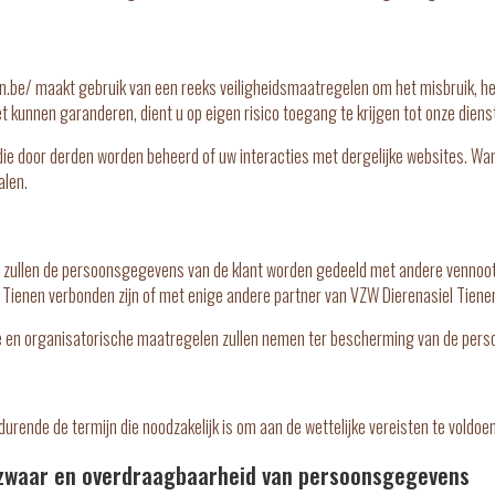
nen.be/ maakt gebruik van een reeks veiligheidsmaatregelen om het misbruik, he
 kunnen garanderen, dient u op eigen risico toegang te krijgen tot onze diens
die door derden worden beheerd of uw interacties met dergelijke websites. Wan
alen.
nden, zullen de persoonsgegevens van de klant worden gedeeld met andere venn
Tienen verbonden zijn of met enige andere partner van VZW Dierenasiel Tiene
e en organisatorische maatregelen zullen nemen ter bescherming van de per
ende de termijn die noodzakelijk is om aan de wettelijke vereisten te voldoe
bezwaar en overdraagbaarheid van persoonsgegevens