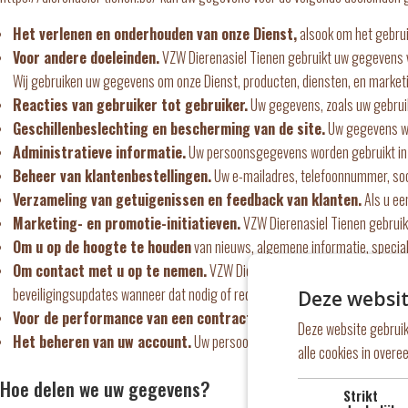
Het verlenen en onderhouden van onze Dienst,
alsook om het gebrui
Voor andere doeleinden.
VZW Dierenasiel Tienen gebruikt uw gegevens 
Wij gebruiken uw gegevens om onze Dienst, producten, diensten, en market
Reacties van gebruiker tot gebruiker.
Uw gegevens, zoals uw gebruike
Geschillenbeslechting en bescherming van de site.
Uw gegevens wor
Administratieve informatie.
Uw persoonsgegevens worden gebruikt in h
Beheer van klantenbestellingen.
Uw e-mailadres, telefoonnummer, soci
Verzameling van getuigenissen en feedback van klanten.
Als u ee
Marketing- en promotie-initiatieven.
VZW Dierenasiel Tienen gebruikt
Om u op de hoogte te houden
van nieuws, algemene informatie, specia
Om contact met u op te nemen.
VZW Dierenasiel Tienen neemt contact 
beveiligingsupdates wanneer dat nodig of redelijk is.
Deze websit
Voor de performance van een contract.
Uw persoonsgegevens helpen b
Deze website gebruik
Het beheren van uw account.
Uw persoonsgegevens kunnen toegang verl
alle cookies in over
Hoe delen we uw gegevens?
Strikt