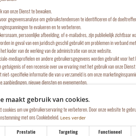
k van onze Dienst te bewaken.
voor gegevensanalyse om gebruikstendensen te identificeren of de doeltreff
inginspanningen te evalueren en te verbeteren.
rsnaam, persoonlijke afbeelding, of e-mailadres, zijn publiekelijk zichtbaar w
den in geval van een juridisch geschil gebruikt om problemen in verband met 
et kader van de werking van de administratie van onze website.
ale-mediaprofielen en andere gebruikersgegevens worden gebruikt voor het be
n getuigenis of een recensie over uw ervaring met het gebruik van onze Dienst 
 niet-specifieke informatie die van u verzameld is om onze marketinginspanni
le aanbiedingen, nieuwe diensten en evenementen.
met u op via e-mail, telefoon, SMS, of een andere vorm van elektronische com
e maakt gebruik van cookies.
ij de ontwikkeling, uitvoering en naleving van een koopcontract voor producte
t cookies om uw gebruikerservaring te verbeteren. Door onze website te gebru
enen tot meerdere functies van onze Dienst die beschikbaar zijn voor gereg
eenstemming met ons Cookiebeleid.
Lees verder
Prestatie
Targeting
Functioneel