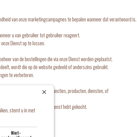
endheid van onze marketingcampagnes te bepalen wanneer dat verantwoord is.
anneer u van gebruiker tot gebruiker reageert.
onze Dienst op te lossen.
heer van de bestellingen die via onze Dienst worden geplaatst.
deelt, wordt die op de website gedeeld of anderszins gebruikt.
ngen te verbeteren.
×
municatie in verband met de functies, producten, diensten, of
n of diensten die u via onze Dienst hebt gekocht.
iken, stemt u in met
istreerde gebruikers.
Niet-