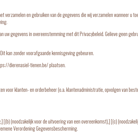
 het verzamelen en gebruiken van de gegevens die wij verzamelen wanneer u toeg
ving.
van uw gegevens in overeenstemming met dit Privacybeleid. Gelieve geen gebru
. Dit kan zonder voorafgaande kennisgeving gebeuren.
tps://dierenasiel-tienen.be/ plaatsen.
voor klanten- en orderbeheer (o.a. klantenadministratie, opvolgen van bestell
,]
[(b) (noodzakelijk voor de uitvoering van een overeenkomst),] [(c) (noodzakelij
Algemene Verordening Gegevensbescherming.