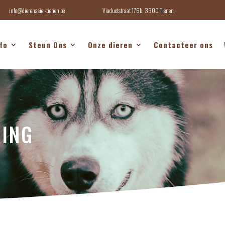
info@dierenasiel-tienen.be
Viaductstraat 176b, 3300 Tienen
fo
Steun Ons
Onze dieren
Contacteer ons
RING