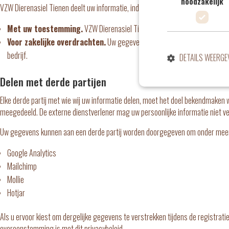
noodzakelijk
VZW Dierenasiel Tienen deelt uw informatie, indien van toepassing, in de volge
Met uw toestemming.
VZW Dierenasiel Tienen deelt uw gegevens voor w
Voor zakelijke overdrachten.
Uw gegevens worden gedeeld in geval van a
bedrijf.
DETAILS WEERGE
Delen met derde partijen
Elke derde partij met wie wij uw informatie delen, moet het doel bekendmaken 
meegedeeld. De externe dienstverlener mag uw persoonlijke informatie niet ve
Uw gegevens kunnen aan een derde partij worden doorgegeven om onder meer
Google Analytics
Mailchimp
Mollie
Hotjar
Als u ervoor kiest om dergelijke gegevens te verstrekken tijdens de registrat
overeenstemming is met dit privacybeleid.