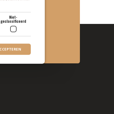
asiel?
Niet-
geclassificeerd
ACCEPTEREN