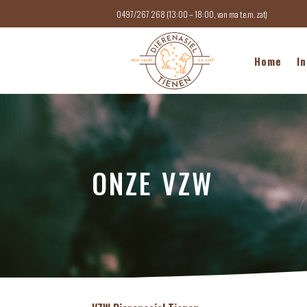
0497/267 268 (13:00 – 18:00, van ma t.e.m. zat)
Home
In
ONZE VZW