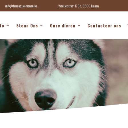
info@dierenasiel-tienen.be
Viaductstraat 176b, 3300 Tienen
fo
Steun Ons
Onze dieren
Contacteer ons