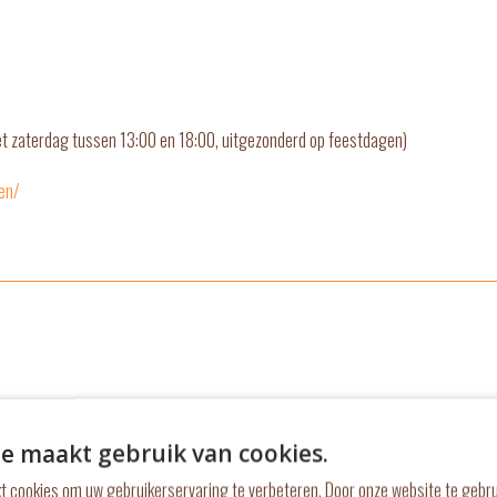
t zaterdag tussen 13:00 en 18:00, uitgezonderd op feestdagen)
en/
s je meer te weten 
e maakt gebruik van cookies.
t cookies om uw gebruikerservaring te verbeteren. Door onze website te gebru