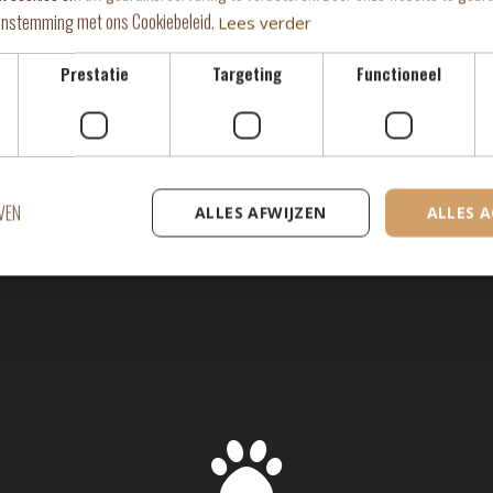
eenstemming met ons Cookiebeleid.
Lees verder
illigerswerk in het 
Prestatie
Targeting
Functioneel
KLIK HIER
VEN
ALLES AFWIJZEN
ALLES 
