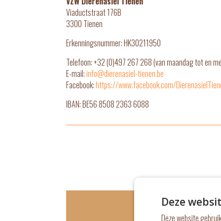
VZW Dierenasiel Tienen
Viaductstraat 176B
3300 Tienen
Erkenningsnummer: HK30211950
Telefoon: +32 (0)497 267 268 (van maandag tot en me
E-mail:
info@dierenasiel-tienen.be
Facebook:
https://www.facebook.com/DierenasielTien
IBAN: BE56 8508 2363 6088
Wen
Deze websit
Deze website gebruik