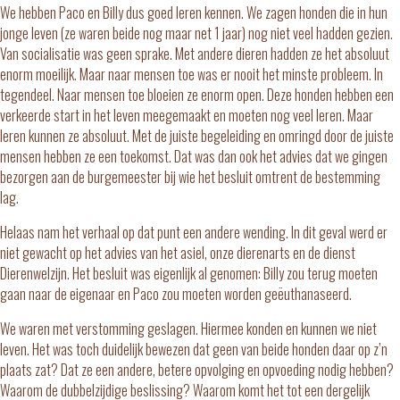
We hebben Paco en Billy dus goed leren kennen. We zagen honden die in hun
jonge leven (ze waren beide nog maar net 1 jaar) nog niet veel hadden gezien.
Van socialisatie was geen sprake. Met andere dieren hadden ze het absoluut
enorm moeilijk. Maar naar mensen toe was er nooit het minste probleem. In
tegendeel. Naar mensen toe bloeien ze enorm open. Deze honden hebben een
verkeerde start in het leven meegemaakt en moeten nog veel leren. Maar
leren kunnen ze absoluut. Met de juiste begeleiding en omringd door de juiste
mensen hebben ze een toekomst. Dat was dan ook het advies dat we gingen
bezorgen aan de burgemeester bij wie het besluit omtrent de bestemming
lag.
Helaas nam het verhaal op dat punt een andere wending. In dit geval werd er
niet gewacht op het advies van het asiel, onze dierenarts en de dienst
Dierenwelzijn. Het besluit was eigenlijk al genomen: Billy zou terug moeten
gaan naar de eigenaar en Paco zou moeten worden geëuthanaseerd.
We waren met verstomming geslagen. Hiermee konden en kunnen we niet
leven. Het was toch duidelijk bewezen dat geen van beide honden daar op z’n
plaats zat? Dat ze een andere, betere opvolging en opvoeding nodig hebben?
Waarom de dubbelzijdige beslissing? Waarom komt het tot een dergelijk