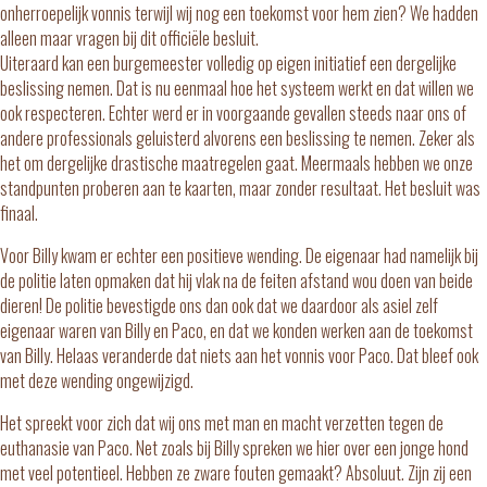
onherroepelijk vonnis terwijl wij nog een toekomst voor hem zien? We hadden
alleen maar vragen bij dit officiële besluit.
Uiteraard kan een burgemeester volledig op eigen initiatief een dergelijke
beslissing nemen. Dat is nu eenmaal hoe het systeem werkt en dat willen we
ook respecteren. Echter werd er in voorgaande gevallen steeds naar ons of
andere professionals geluisterd alvorens een beslissing te nemen. Zeker als
het om dergelijke drastische maatregelen gaat. Meermaals hebben we onze
standpunten proberen aan te kaarten, maar zonder resultaat. Het besluit was
finaal.
Voor Billy kwam er echter een positieve wending. De eigenaar had namelijk bij
de politie laten opmaken dat hij vlak na de feiten afstand wou doen van beide
dieren! De politie bevestigde ons dan ook dat we daardoor als asiel zelf
eigenaar waren van Billy en Paco, en dat we konden werken aan de toekomst
van Billy. Helaas veranderde dat niets aan het vonnis voor Paco. Dat bleef ook
met deze wending ongewijzigd.
Het spreekt voor zich dat wij ons met man en macht verzetten tegen de
euthanasie van Paco. Net zoals bij Billy spreken we hier over een jonge hond
met veel potentieel. Hebben ze zware fouten gemaakt? Absoluut. Zijn zij een