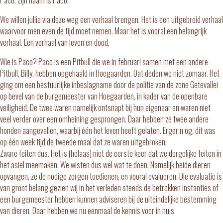
We willen jullie via deze weg een verhaal brengen. Het is een uitgebreid verhaal
waarvoor men even de tijd moet nemen. Maar het is vooral een belangrijk
verhaal. Een verhaal van leven en dood.
Wie is Paco? Paco is een Pitbull die we in februari samen met een andere
Pitbull, Billy, hebben opgehaald in Hoegaarden. Dat deden we niet zomaar. Het
ging om een bestuurlijke inbeslagname door de politie van de zone Getevallei
op bevel van de burgemeester van Hoegaarden, in kader van de openbare
veiligheid. De twee waren namelijk ontsnapt bij hun eigenaar en waren niet
veel verder over een omheining gesprongen. Daar hebben ze twee andere
honden aangevallen, waarbij één het leven heeft gelaten. Erger n og, dit was
op één week tijd de tweede maal dat ze waren uitgebroken.
Zware feiten dus. Het is (helaas) niet de eerste keer dat we dergelijke feiten in
het asiel meemaken. We wisten dus wel wat te doen. Namelijk beide dieren
opvangen, ze de nodige zorgen toedienen, en vooral evalueren. Die evaluatie is
van groot belang gezien wij in het verleden steeds de betrokken instanties of
een burgemeester hebben kunnen adviseren bij de uiteindelijke bestemming
van dieren. Daar hebben we nu eenmaal de kennis voor in huis.