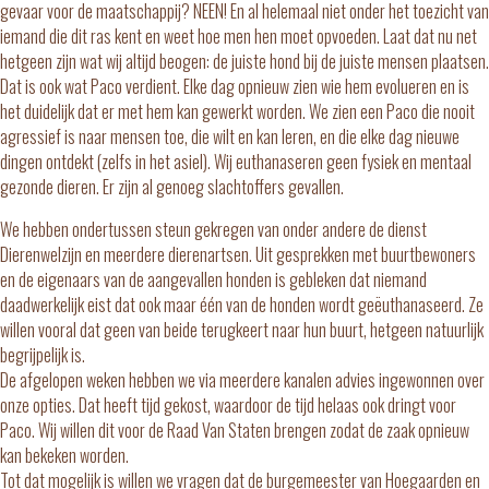
gevaar voor de maatschappij? NEEN! En al helemaal niet onder het toezicht van
iemand die dit ras kent en weet hoe men hen moet opvoeden. Laat dat nu net
hetgeen zijn wat wij altijd beogen: de juiste hond bij de juiste mensen plaatsen.
Dat is ook wat Paco verdient. Elke dag opnieuw zien wie hem evolueren en is
het duidelijk dat er met hem kan gewerkt worden. We zien een Paco die nooit
agressief is naar mensen toe, die wilt en kan leren, en die elke dag nieuwe
dingen ontdekt (zelfs in het asiel). Wij euthanaseren geen fysiek en mentaal
gezonde dieren. Er zijn al genoeg slachtoffers gevallen.
We hebben ondertussen steun gekregen van onder andere de dienst
Dierenwelzijn en meerdere dierenartsen. Uit gesprekken met buurtbewoners
en de eigenaars van de aangevallen honden is gebleken dat niemand
daadwerkelijk eist dat ook maar één van de honden wordt geëuthanaseerd. Ze
willen vooral dat geen van beide terugkeert naar hun buurt, hetgeen natuurlijk
begrijpelijk is.
De afgelopen weken hebben we via meerdere kanalen advies ingewonnen over
onze opties. Dat heeft tijd gekost, waardoor de tijd helaas ook dringt voor
Paco. Wij willen dit voor de Raad Van Staten brengen zodat de zaak opnieuw
kan bekeken worden.
Tot dat mogelijk is willen we vragen dat de burgemeester van Hoegaarden en