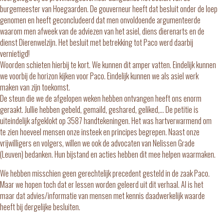
burgemeester van Hoegaarden. De gouverneur heeft dat besluit onder de loep
genomen en heeft geconcludeerd dat m
en onvoldoende argumenteerde
waarom men afweek van de adviezen van het asiel, diens dierenarts en de
dienst Dierenwelzijn. Het besluit met betrekking tot Paco werd daarbij
vernietigd!
Woorden schieten hierbij te kort. We kunnen dit amper vatten. Eindelijk kunnen
we voorbij de horizon kijken voor Paco. Eindelijk kunnen we als asiel werk
maken van zijn toekomst.
De steun die we de afgelopen weken hebben ontvangen heeft ons enorm
geraakt. Jullie hebben gebeld, gemaild, geshared, geliked,… De petitie is
uiteindelijk afgeklokt op 3587 handtekeningen. Het was hartverwarmend om
te zien hoeveel mensen onze insteek en principes begrepen. Naast onze
vrijwilligers en volgers, willen we ook de advocaten van Nelissen Grade
(Leuven) bedanken. Hun bijstand en acties hebben dit mee helpen waarmaken.
We hebben misschien geen gerechtelijk precedent gesteld in de zaak Paco.
Maar we hopen toch dat er lessen worden geleerd uit dit verhaal. Al is het
maar dat advies/informatie van mensen met kennis daadwerkelijk waarde
heeft bij dergelijke besluiten.