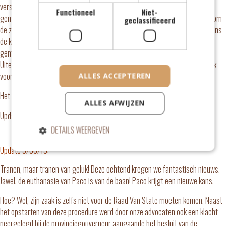
verschijnen. We zijn blij te mogen melden dat de burgemeester van de
Functioneel
Niet-
gemeente Hoegaarden via een nieuw besluit het gerecht de tijd zal geven om
geclassificeerd
de zaak objectief te bekijken. Dat is een
enorm belangrijke stap. Dit geeft ons
de kans om het geheel naar een ander niveau te tillen, voorbij het
gemeentelijke aspect.
Uiteraard blijven wij verder vechten voor ons uiteindelijke doel: de vrijspraak
voor Paco via de Raad Van State!
ALLES ACCEPTEREN
Het blijft hierbij belangrijk om onze petitie en zijn verhaal te blijven delen!
ALLES AFWIJZEN
Update in de media:
HLN Regio Tienen/Hoegaarden
DETAILS WEERGEVEN
Update 3/06/19:
Tranen, maar tranen van geluk! Deze ochtend kregen we fantastisch nieuws.
Jawel, de euthanasie van Paco is van de baan! Paco krijgt een nieuwe kans.
Hoe? Wel, zijn zaak is zelfs niet voor de Raad Van State moeten komen. Naast
het opstarten van deze procedure werd door onze advocaten ook een klacht
neergelegd bij de provinciegouverneur aangaande het besluit van de