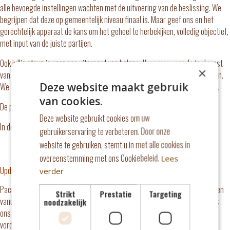
alle bevoegde instellingen wachten met de uitvoering van de beslissing. We
begrijpen dat deze op gemeentelijk niveau finaal is. Maar geef ons en het
gerechtelijk apparaat de kans om het geheel te herbekijken, volledig objectief,
met input van de juiste partijen.
Ook jullie steun is voor ons uiteraard van belang. IJver mee voor de toekomst
×
van Paco, al is het maar door zijn verhaal te delen en onze petitie te tekenen.
Deze website maakt gebruik
We houden jullie uiteraard op de hoogte van alle vorderingen in zijn verhaal.
van cookies.
De petitie:
https://www.petities24.com/justice_for_paco
Deze website gebruikt cookies om uw
In de media:
HLN Regio Tienen/Hoegaarden
gebruikerservaring te verbeteren. Door onze
website te gebruiken, stemt u in met alle cookies in
overeenstemming met ons Cookiebeleid.
Lees
Update 4/05/19:
verder
Paco heeft de afgelopen dagen bij veel mensen iets losgemaakt. We hebben
Strikt
Prestatie
Targeting
vanuit het hele land steunbetuigingen ontvangen van mensen die net zoals
noodzakelijk
ons het potentieel in Paco kunnen zien. Ondertussen zijn er positieve
vorderingen gemaakt om zijn zaak voor de Raad Van State te laten