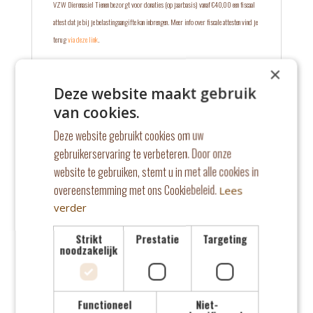
VZW Dierenasiel Tienen bezorgt voor donaties (op jaarbasis) vanaf €40,00 een fiscaal
attest dat je bij je belastingaangifte kan inbrengen. Meer info over fiscale attesten vind je
terug
via deze link
.
×
Deze website maakt gebruik
Wil je eenmalig doneren? Of maandelijkse het dierenasiel
steunen?
van cookies.
Deze website gebruikt cookies om uw
Eenmalig een gift doen
gebruikerservaring te verbeteren. Door onze
Maandelijks steunen voor
€
30.00
/ maand
website te gebruiken, stemt u in met alle cookies in
overeenstemming met ons Cookiebeleid.
Lees
TOEVOEGEN AAN
verder
WINKELWAGEN
Strikt
Prestatie
Targeting
noodzakelijk
Functioneel
Niet-