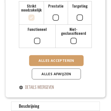
Strikt
Prestatie
Targeting
noodzakelijk
Functioneel
Niet-
geclassificeerd
ALLES ACCEPTEREN
ALLES AFWIJZEN
ADA & ZION
DETAILS WEERGEVEN
Beschrijving